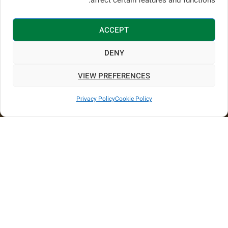
affect certain features and functions.
ACCEPT
DENY
VIEW PREFERENCES
Call us
Privacy Policy
Cookie Policy
Open chaty
מידע טכני